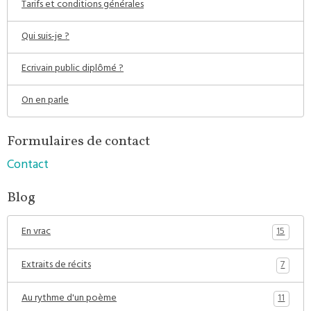
Tarifs et conditions générales
Qui suis-je ?
Ecrivain public diplômé ?
On en parle
Formulaires de contact
Contact
Blog
15
En vrac
7
Extraits de récits
11
Au rythme d'un poème