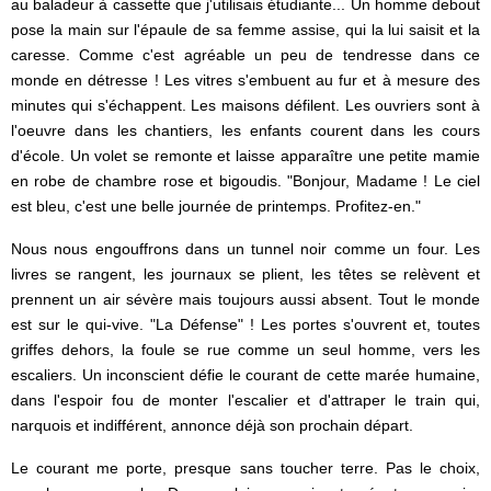
au baladeur à cassette que j'utilisais étudiante... Un homme debout
pose la main sur l'épaule de sa femme assise, qui la lui saisit et la
caresse. Comme c'est agréable un peu de tendresse dans ce
monde en détresse ! Les vitres s'embuent au fur et à mesure des
minutes qui s'échappent. Les maisons défilent. Les ouvriers sont à
l'oeuvre dans les chantiers, les enfants courent dans les cours
d'école. Un volet se remonte et laisse apparaître une petite mamie
en robe de chambre rose et bigoudis. "Bonjour, Madame ! Le ciel
est bleu, c'est une belle journée de printemps. Profitez-en."
Nous nous engouffrons dans un tunnel noir comme un four. Les
livres se rangent, les journaux se plient, les têtes se relèvent et
prennent un air sévère mais toujours aussi absent. Tout le monde
est sur le qui-vive. "La Défense" ! Les portes s'ouvrent et, toutes
griffes dehors, la foule se rue comme un seul homme, vers les
escaliers. Un inconscient défie le courant de cette marée humaine,
dans l'espoir fou de monter l'escalier et d'attraper le train qui,
narquois et indifférent, annonce déjà son prochain départ.
Le courant me porte, presque sans toucher terre. Pas le choix,