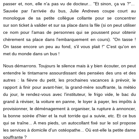
passer et, non, elle n'a pas vu de docteur... "Et sinon, ça va ?"...
Sauvée par l'arrivée du bus, Julie Andrews coupe court au
monologue de sa petite collègue collante pour se concentrer
sur son ticket à valider et sur sa place dans la file (si on peut utiliser
ce nom pour l'amas de personnes qui se poussent pour obtenir
chèrement sa place dans l'embarquement en cours). "On tasse !
On tasse encore un peu au fond, s'il vous plait !" C'est qu'on en
met du monde dans un bus !
Nous démarrons. Toujours le silence mais à y bien écouter, on peut
entendre le tintamarre assourdissant des pensées des uns et des
autres : la fièvre du petit, les prochaines vacances à prévoir, le
rapport à finir pour avant-hier, la grand-mère souffrante, la météo
du jour, le rendez-vous avec l'instituteur, le frigo vide, le bac du
grand à réviser, la voiture en panne, le loyer à payer, les impôts à
provisionner, le déménagement à organiser, la rupture à annoncer,
la bonne soirée d'hier et la nuit torride qui a suivie, etc. Et ce bus
qui se traîne... A mes pieds, un autocollant fixé sur le sol propose
les services à domicile d'un ostéopathe... Où est-elle la petite dame
souffrante ?