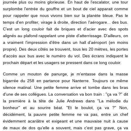
journée plus ou moins glorieuse. En haut de l'escalator, une tour
surplombe l'entrée du gouffre et un bout de ciel apparait comme
pour rappeler que nous vivons bien sur la planète bleue. Pas le
temps d'en profiter, virage à droite, direction l'aérogare... des bus.
C'est un long couloir fait de briques et d'acier avec des spots
alignés au plafond rappelant une piste d'atterrissage. D'ailleurs, on
a vraiment l'impression d'être dans un hall d'aéroport (en moins
propre). Des deux côtés se trouvent, tous les 20 mètres, les portes
d'accès aux bus avec le numéro du vol. Des écrans indiquent le
prochain départ et les usagers se pressent dans ce long couloir.
Comme un mouton de panurge, je m'entasse dans la masse
bigarrée du 258 en partance pour Nanterre. Toujours ce même
silence matinal. Une petite femme arrive et tombe dans les bras
d'une de ses collègues. La conversation va bon train : "ça va ?" dit
la première à la tête de Julie Andrews dans "La mélodie du
bonheur" et au sourire béat. "Et le boulot, ça va ?" Non,
décidément, la pauvre petite femme ne va pas, entre un chef
évidemment acariâtre et exigeant et une mauvaise nuit à cause
de maux de dos qu'elle a souvent, mais c'est pas grave, ça va