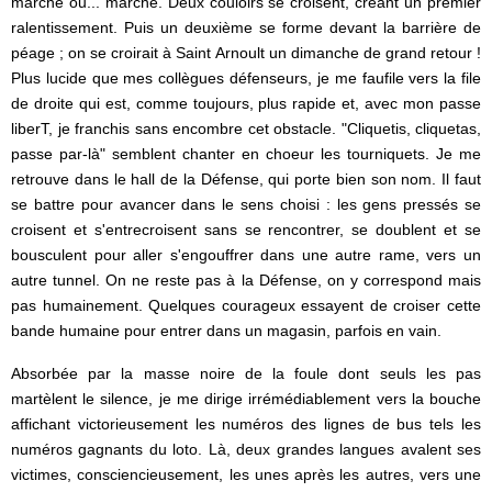
marche ou... marche. Deux couloirs se croisent, créant un premier
ralentissement. Puis un deuxième se forme devant la barrière de
péage ; on se croirait à Saint Arnoult un dimanche de grand retour !
Plus lucide que mes collègues défenseurs, je me faufile vers la file
de droite qui est, comme toujours, plus rapide et, avec mon passe
liberT, je franchis sans encombre cet obstacle. "Cliquetis, cliquetas,
passe par-là" semblent chanter en choeur les tourniquets. Je me
retrouve dans le hall de la Défense, qui porte bien son nom. Il faut
se battre pour avancer dans le sens choisi : les gens pressés se
croisent et s'entrecroisent sans se rencontrer, se doublent et se
bousculent pour aller s'engouffrer dans une autre rame, vers un
autre tunnel. On ne reste pas à la Défense, on y correspond mais
pas humainement. Quelques courageux essayent de croiser cette
bande humaine pour entrer dans un magasin, parfois en vain.
Absorbée par la masse noire de la foule dont seuls les pas
martèlent le silence, je me dirige irrémédiablement vers la bouche
affichant victorieusement les numéros des lignes de bus tels les
numéros gagnants du loto. Là, deux grandes langues avalent ses
victimes, consciencieusement, les unes après les autres, vers une