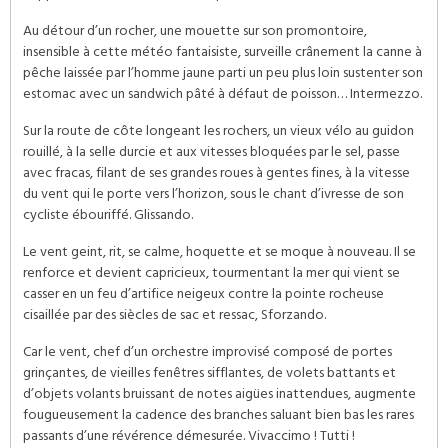
Au détour d’un rocher, une mouette sur son promontoire,
insensible à cette météo fantaisiste, surveille crânement la canne à
pêche laissée par l’homme jaune parti un peu plus loin sustenter son
estomac avec un sandwich pâté à défaut de poisson… Intermezzo.
Sur la route de côte longeant les rochers, un vieux vélo au guidon
rouillé, à la selle durcie et aux vitesses bloquées par le sel, passe
avec fracas, filant de ses grandes roues à gentes fines, à la vitesse
du vent qui le porte vers l’horizon, sous le chant d’ivresse de son
cycliste ébouriffé. Glissando.
Le vent geint, rit, se calme, hoquette et se moque à nouveau. Il se
renforce et devient capricieux, tourmentant la mer qui vient se
casser en un feu d’artifice neigeux contre la pointe rocheuse
cisaillée par des siècles de sac et ressac, Sforzando.
Car le vent, chef d’un orchestre improvisé composé de portes
grinçantes, de vieilles fenêtres sifflantes, de volets battants et
d’objets volants bruissant de notes aigües inattendues, augmente
fougueusement la cadence des branches saluant bien bas les rares
passants d’une révérence démesurée. Vivaccimo ! Tutti !