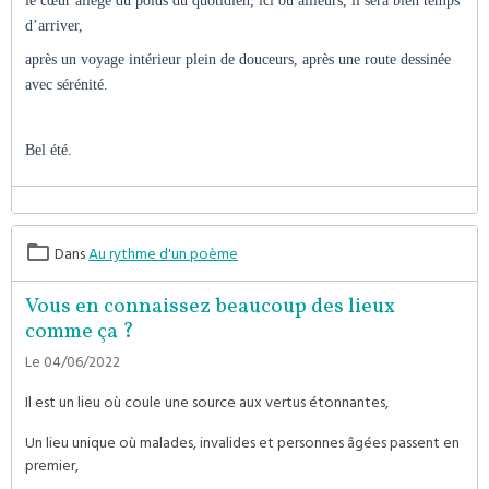
le cœur allégé du poids du quotidien, ici ou ailleurs, il sera bien temps
d’arriver,
après un voyage intérieur plein de douceurs, après une route dessinée
avec sérénité.
Bel été.
Dans
Au rythme d'un poème
Vous en connaissez beaucoup des lieux
comme ça ?
Le 04/06/2022
Il est un lieu où coule une source aux vertus étonnantes,
Un lieu unique où malades, invalides et personnes âgées passent en
premier,